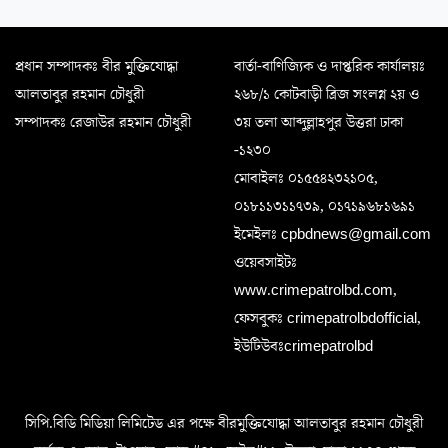
প্রধান সম্পাদকঃ বীর মুক্তিযোদ্ধা
বার্তা-বাণিজ্যিক ও দাপ্তরিক কার্যালয়ঃ
আলতাবুর রহমান চৌধুরী
২৬৮/১ কোটবাড়ী ব্রিজ সংলগ্ন ২য় ও
সম্পাদকঃ রেজাউর রহমান চৌধুরী
৩য় তলা আব্দুল্লাহপুর উত্তরা ঢাকা
-১২৩০
মোবাইলঃ ০১৫৫৪২৩২১০৫,
০১৮১১৩১১৭৩৯, ০১৭১৯৬৮১৬৯১
ইমেইলঃ cpbdnews@gmail.com
ওয়েবসাইটঃ
www.crimepatrolbd.com,
ফেসবুকঃ crimepatrolbdofficial,
ইউটিউবঃcrimepatrolbd
সিপি.বিডি মিডিয়া লিমিটেড এর পক্ষে বীরমুক্তিযোদ্ধা আলতাবুর রহমান চৌধুরী