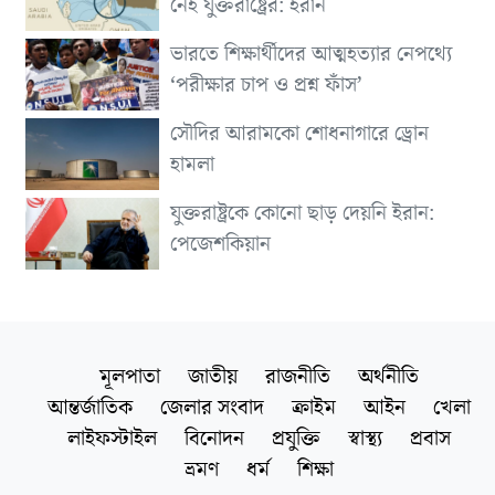
নেই যুক্তরাষ্ট্রের: ইরান
ভারতে শিক্ষার্থীদের আত্মহত্যার নেপথ্যে
‘পরীক্ষার চাপ ও প্রশ্ন ফাঁস’
সৌদির আরামকো শোধনাগারে ড্রোন
হামলা
যুক্তরাষ্ট্রকে কোনো ছাড় দেয়নি ইরান:
পেজেশকিয়ান
মূলপাতা
জাতীয়
রাজনীতি
অর্থনীতি
আন্তর্জাতিক
জেলার সংবাদ
ক্রাইম
আইন
খেলা
লাইফস্টাইল
বিনোদন
প্রযুক্তি
স্বাস্থ্য
প্রবাস
ভ্রমণ
ধর্ম
শিক্ষা