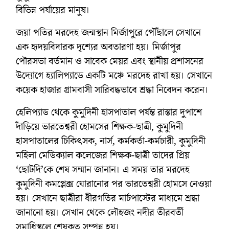
বিভিন্ন পর্যায়ের মানুষ।
জয়া পতির মরদেহ জন্মস্থান মির্জাপুরে পৌঁছালে সেখানে
এক হৃদয়বিদারক দৃশ্যের অবতারণা হয়। মির্জাপুর
পৌরসভা বর্তমান ও সাবেক মেয়র এবং স্থানীয় প্রশাসনের
উদ্যোগে হ্যালিপ্যাডে একটি মঞ্চে মরদেহ রাখা হয়। সেখানে
কয়েক হাজার গ্রামবাসী সারিবদ্ধভাবে শ্রদ্ধা নিবেদন করেন।
হেলিপ্যাড থেকে কুমুদিনী হাসপাতাল পর্যন্ত রাস্তার দুপাশে
দাঁড়িয়ে ভারতেশ্বরী হোমসের শিক্ষক-ছাত্রী, কুমুদিনী
হাসপাতালের চিকিৎসক, নার্স, কর্মকর্তা-কর্মচারী, কুমুদিনী
মহিলা মেডিক্যাল কলেজের শিক্ষক-ছাত্রী তাদের প্রিয়
‘ছোটদি’কে শেষ সম্মান জানান। এ সময় তার মরদেহ
কুমুদিনী কমপ্লেক্স ঘোরানোর পর ভারতেশ্বরী হোমসে নেওয়া
হয়। সেখানে ছাত্রীরা ধীরগতির মার্চপাস্টের মাধ্যমে শ্রদ্ধা
জানানো হয়। সেখান থেকে লৌহজং নদীর তীরবর্তী
সমাধিস্থলে শেষকৃত সম্পন্ন হয়।