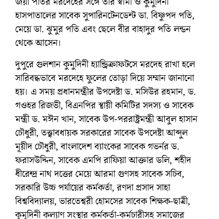
জয়া পতির মরদেহের সঙ্গে তার স্বামী ও কুমুদিনী
হাসপাতালের সাবেক সুপারিনটেনডেন্ট ডা. বিষ্ণুপদ পতি,
মেয়ে ডা. ঝুমুর পতি এবং ছেলে বীর বাহাদুর পতি লন্ডন
থেকে আসেন।
দুপুরে গুলশান কুমুদিনী হ্যান্ড্রিক্রাফটসে মরদেহ রাখা হলে
সারিবদ্ধভাবে মরদেহে ফুলের তোড়া দিয়ে সম্মান জানানো
হয়। এ সময় প্রধানমন্ত্রীর উপদেষ্টা ড. মসিউর রহমান, ড.
গওহর রিজভী, বিএনপির স্থায়ী কমিটির সদস্য ও সাবেক
মন্ত্রী ড. মঈন খান, সাবেক উপ-পররাষ্ট্রমন্ত্রী আবুল হাসান
চৌধুরী, তত্ত্বাবধায়ক সরকারের সাবেক উপদেষ্টা আব্দুল
মূয়ীদ চৌধুরী, বাংলাদেশ ব্যাংকের সাবেক গভর্নর ড.
ফরাসউদ্দিন, সাবেক এমপি রাফিয়া আক্তার ডলি, শহীদ
ধীরেন্দ্র নাথ দত্তের মেয়ে আরমা গুণসহ সাবেক সচিব,
সরকারি উচ্চ পর্যায়ের কর্মকর্তা, রণদা প্রসাদ সাহা
বিশ্ববিদ্যালয়, ভারতেশ্বরী হোমসের সাবেক শিক্ষক-ছাত্রী,
কুমুদিনী কল্যাণ সংস্থার কর্মকর্তা-কর্মচারীসহ সমাজের