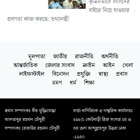
কৃত্রিমভাবে সংসদের
বাইরে নিয়ে যাওয়ার
প্রবণতা কাজ করছে: তথ্যমন্ত্রী
মূলপাতা
জাতীয়
রাজনীতি
অর্থনীতি
আন্তর্জাতিক
জেলার সংবাদ
ক্রাইম
আইন
খেলা
লাইফস্টাইল
বিনোদন
প্রযুক্তি
স্বাস্থ্য
প্রবাস
ভ্রমণ
ধর্ম
শিক্ষা
প্রধান সম্পাদকঃ বীর মুক্তিযোদ্ধা
বার্তা-বাণিজ্যিক ও দাপ্তরিক কার্যালয়ঃ
আলতাবুর রহমান চৌধুরী
২৬৮/১ কোটবাড়ী ব্রিজ সংলগ্ন ২য় ও
সম্পাদকঃ রেজাউর রহমান চৌধুরী
৩য় তলা আব্দুল্লাহপুর উত্তরা ঢাকা
-১২৩০