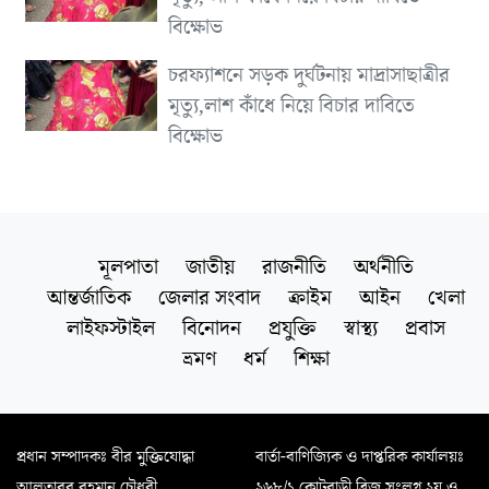
বিক্ষোভ
চরফ্যাশনে সড়ক দুর্ঘটনায় মাদ্রাসাছাত্রীর
মৃত্যু,লাশ কাঁধে নিয়ে বিচার দাবিতে
বিক্ষোভ
মূলপাতা
জাতীয়
রাজনীতি
অর্থনীতি
আন্তর্জাতিক
জেলার সংবাদ
ক্রাইম
আইন
খেলা
লাইফস্টাইল
বিনোদন
প্রযুক্তি
স্বাস্থ্য
প্রবাস
ভ্রমণ
ধর্ম
শিক্ষা
প্রধান সম্পাদকঃ বীর মুক্তিযোদ্ধা
বার্তা-বাণিজ্যিক ও দাপ্তরিক কার্যালয়ঃ
আলতাবুর রহমান চৌধুরী
২৬৮/১ কোটবাড়ী ব্রিজ সংলগ্ন ২য় ও