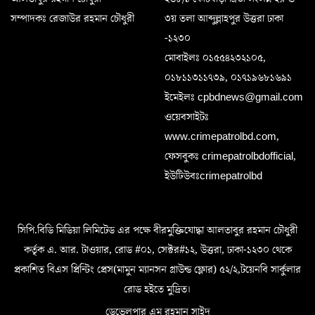
সম্পাদকঃ রেজাউর রহমান চৌধুরী
৩য় তলা আব্দুল্লাহপুর উত্তরা ঢাকা
-১২৩০
মোবাইলঃ ০১৫৫৪২৩২১০৫,
০১৮১১৩১১৭৩৯, ০১৭১৯৬৮১৬৯১
ইমেইলঃ cpbdnews@gmail.com
ওয়েবসাইটঃ
www.crimepatrolbd.com,
ফেসবুকঃ crimepatrolbdofficial,
ইউটিউবঃcrimepatrolbd
সিপি.বিডি মিডিয়া লিমিটেড এর পক্ষে বীরমুক্তিযোদ্ধা আলতাবুর রহমান চৌধুরী
কর্তৃক এ. আর. টাওয়ার, রোড #০১, সেক্টর#১২, উত্তরা, ঢাকা-১২৩০ থেকে
প্রকাশিত বিএস প্রিন্টিং প্রেস(মামুন ম্যানসন গ্রাউন্ড ফ্লোর) ৫২/২,টয়েনবি সার্কুলার
রোড হইতে মুদ্রিত।
ডেভেলপার এম রহমান সাইদ