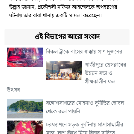
উল্লাহ জানান, প্রকৌশলী নফিজ আহম্মেদকে অপহরণের
ঘটনায় তার বাবা থানায় একটি মামলা করেছেন।
এই বিভাগের আরো সংবাদ
বিকল ট্রাকে বাসের ধাক্কায় প্রাণ দুজনের
গাজীপুরে প্রেসক্লাবের
উন্নয়ন সভা ও
গ্রীষ্মকালীন ফল
উৎসব
বঙ্গোপসাগরের মোহনাও দুর্নীতির ছোবল
থেকে রক্ষা পায়নি
চরফ্যাশনে সড়ক দুর্ঘটনায় মাদ্রাসাছাত্রীর
মৃত্যু, লাশ কাঁধে নিয়ে বিচার দাবিতে