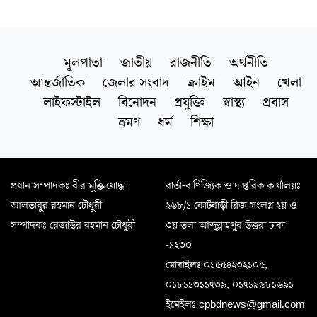
মূলপাতা
জাতীয়
রাজনীতি
অর্থনীতি
আন্তর্জাতিক
জেলার সংবাদ
ক্রাইম
আইন
খেলা
লাইফস্টাইল
বিনোদন
প্রযুক্তি
স্বাস্থ্য
প্রবাস
ভ্রমণ
ধর্ম
শিক্ষা
প্রধান সম্পাদকঃ বীর মুক্তিযোদ্ধা
বার্তা-বাণিজ্যিক ও দাপ্তরিক কার্যালয়ঃ
আলতাবুর রহমান চৌধুরী
২৬৮/১ কোটবাড়ী ব্রিজ সংলগ্ন ২য় ও
সম্পাদকঃ রেজাউর রহমান চৌধুরী
৩য় তলা আব্দুল্লাহপুর উত্তরা ঢাকা
-১২৩০
মোবাইলঃ ০১৫৫৪২৩২১০৫,
০১৮১১৩১১৭৩৯, ০১৭১৯৬৮১৬৯১
ইমেইলঃ cpbdnews@gmail.com