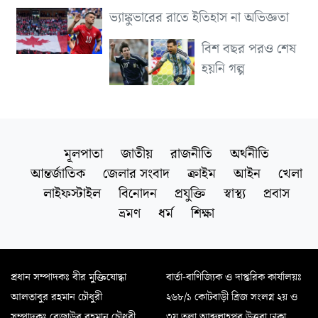
ভ্যাঙ্কুভারের রাতে ইতিহাস না অভিজ্ঞতা
বিশ বছর পরও শেষ
হয়নি গল্প
মূলপাতা
জাতীয়
রাজনীতি
অর্থনীতি
আন্তর্জাতিক
জেলার সংবাদ
ক্রাইম
আইন
খেলা
লাইফস্টাইল
বিনোদন
প্রযুক্তি
স্বাস্থ্য
প্রবাস
ভ্রমণ
ধর্ম
শিক্ষা
প্রধান সম্পাদকঃ বীর মুক্তিযোদ্ধা
বার্তা-বাণিজ্যিক ও দাপ্তরিক কার্যালয়ঃ
আলতাবুর রহমান চৌধুরী
২৬৮/১ কোটবাড়ী ব্রিজ সংলগ্ন ২য় ও
সম্পাদকঃ রেজাউর রহমান চৌধুরী
৩য় তলা আব্দুল্লাহপুর উত্তরা ঢাকা