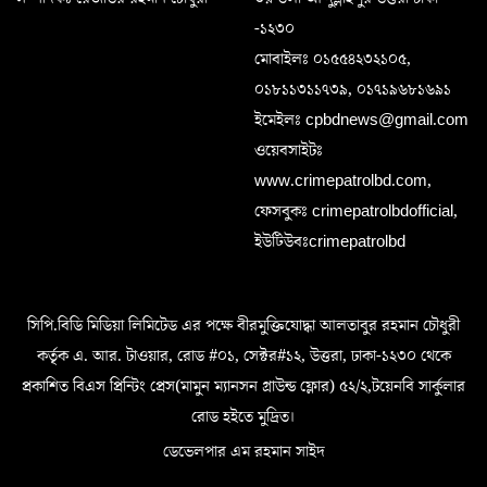
-১২৩০
মোবাইলঃ ০১৫৫৪২৩২১০৫,
০১৮১১৩১১৭৩৯, ০১৭১৯৬৮১৬৯১
ইমেইলঃ cpbdnews@gmail.com
ওয়েবসাইটঃ
www.crimepatrolbd.com,
ফেসবুকঃ crimepatrolbdofficial,
ইউটিউবঃcrimepatrolbd
সিপি.বিডি মিডিয়া লিমিটেড এর পক্ষে বীরমুক্তিযোদ্ধা আলতাবুর রহমান চৌধুরী
কর্তৃক এ. আর. টাওয়ার, রোড #০১, সেক্টর#১২, উত্তরা, ঢাকা-১২৩০ থেকে
প্রকাশিত বিএস প্রিন্টিং প্রেস(মামুন ম্যানসন গ্রাউন্ড ফ্লোর) ৫২/২,টয়েনবি সার্কুলার
রোড হইতে মুদ্রিত।
ডেভেলপার এম রহমান সাইদ