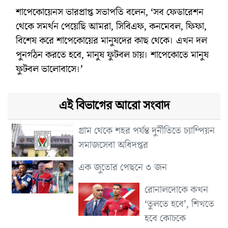
শাপেকোয়েনস ভারপ্রাপ্ত সভাপতি বলেন, ‘সব ফেডারেশন
থেকে সমর্থন পেয়েছি আমরা, সিবিএফ, কনমেবল, ফিফা,
বিশেষ করে শাপেকোয়ের মানুষদের কাছ থেকে। এখন দল
পুনর্গঠন করতে হবে, মানুষ ফুটবল চায়। শাপেকোতে মানুষ
ফুটবল ভালোবাসে।’
এই বিভাগের আরো সংবাদ
গ্রাম থেকে শহর পর্যন্ত দুর্নীতিতে চ্যাম্পিয়ন
সমাজসেবা অধিদপ্তর
এক জুতোর পেছনে ৩ জন
রোনালদোকে কখন
‘তুলতে হবে’, শিখতে
হবে কোচকে