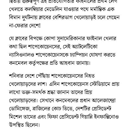
দ্বিতীয় গুরুত্বপূর্ণ এই প্রতিযোগিতার ফাইনালের প্রথম লেগ
খেলতে কলম্বিয়ার মেডেলিন যাওয়ার পথে মর্মান্তিক এক
বিমান দুর্ঘটনায় ক্লাবের বেশিরভাগ খেলোয়াড়ই চলে গেছেন
না-ফেরার দেশে!
যে ক্লাবের বিপক্ষে কোপা সুদামেরিকানার ফাইনাল খেলার
কথা ছিল শাপেকোয়েনসের, সেই অ্যাটলেটিকো
ন্যাসিওনালও শাপেকোয়েনসকে চ্যাম্পিয়ন ঘোষণা করতে
কনমেবল কর্তৃপক্ষের প্রতি আহবান জানায়।
শনিবার দেশে পৌঁছায় শাপেকোয়েনসের নিহত
খেলোয়াড়দের লাশ। এদিন শাপেকোয়েনস স্টেডিয়ামে প্রায়
লাখো ভক্ত-সমর্থক শ্রদ্ধা জানান তাদের প্রিয়
খেলোয়াড়দের। সেখানে কনমেবলের প্রধান আলেজান্দ্রো
ডোমিঙ্গেজ, ব্রাজিলের কোচ তিতে, দেশটির প্রেসিডেন্ট
মিশেল তামের এবং ফিফা প্রেসিডেন্ট গিয়ান্নি ইনফান্তিনোও
উপস্থিত ছিলেন।