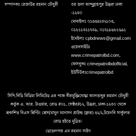
সম্পাদকঃ রেজাউর রহমান চৌধুরী
৩য় তলা আব্দুল্লাহপুর উত্তরা ঢাকা
-১২৩০
মোবাইলঃ ০১৫৫৪২৩২১০৫,
০১৮১১৩১১৭৩৯, ০১৭১৯৬৮১৬৯১
ইমেইলঃ cpbdnews@gmail.com
ওয়েবসাইটঃ
www.crimepatrolbd.com,
ফেসবুকঃ crimepatrolbdofficial,
ইউটিউবঃcrimepatrolbd
সিপি.বিডি মিডিয়া লিমিটেড এর পক্ষে বীরমুক্তিযোদ্ধা আলতাবুর রহমান চৌধুরী
কর্তৃক এ. আর. টাওয়ার, রোড #০১, সেক্টর#১২, উত্তরা, ঢাকা-১২৩০ থেকে
প্রকাশিত বিএস প্রিন্টিং প্রেস(মামুন ম্যানসন গ্রাউন্ড ফ্লোর) ৫২/২,টয়েনবি সার্কুলার
রোড হইতে মুদ্রিত।
ডেভেলপার এম রহমান সাইদ