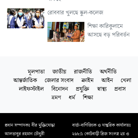
রোববার খুলছে স্কুল-কলেজ
শিক্ষা কারিকুলামে
আসছে বড় পরিবর্তন
মূলপাতা
জাতীয়
রাজনীতি
অর্থনীতি
আন্তর্জাতিক
জেলার সংবাদ
ক্রাইম
আইন
খেলা
লাইফস্টাইল
বিনোদন
প্রযুক্তি
স্বাস্থ্য
প্রবাস
ভ্রমণ
ধর্ম
শিক্ষা
প্রধান সম্পাদকঃ বীর মুক্তিযোদ্ধা
বার্তা-বাণিজ্যিক ও দাপ্তরিক কার্যালয়ঃ
আলতাবুর রহমান চৌধুরী
২৬৮/১ কোটবাড়ী ব্রিজ সংলগ্ন ২য় ও