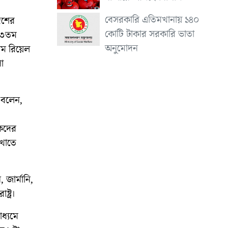
বেসরকারি এতিমখানায় ১৪০
েশের
কোটি টাকার সরকারি ভাতা
 ১৩তম
অনুমোদন
তম রিয়েল
ো
 বলেন,
শকদের
 খাতে
 জার্মানি,
্ট্র।
াধ্যমে