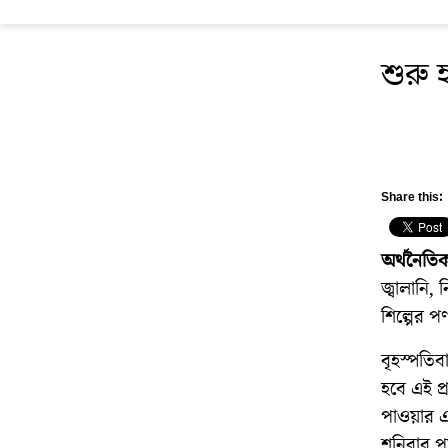
শুরু 
Share this:
অর্থনৈতিক
জ্বালানি,
শিল্পের প
বৃহস্পতিব
হবে এই প্
পাওয়ার এব
শনিবার পর