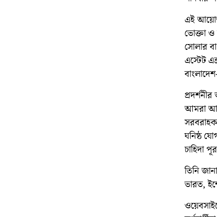
এই আয়োজন
ভোক্তা ও
সোলার বা
এস্টেট এক
বাংলাদেশ-
প্রদর্শনী
আমরা আশা
সরবরাহকার
ঘনিষ্ঠ যো
চাহিদা পূ
তিনি জানান
ভারত, ইন্
ওয়েবসাইটে