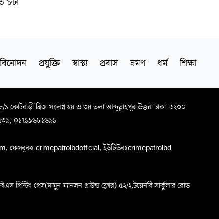
াত ৮টা
বিনোদন
প্রযুক্তি
স্বাস্থ্য
প্রবাস
ভ্রমণ
ধর্ম
শিক্ষা
৬৮/১ কোটবাড়ী ব্রিজ সংলগ্ন ২য় ও ৩য় তলা আব্দুল্লাহপুর উত্তরা ঢাকা -১২৩০
৭৩৯, ০১৭১৯৬৮১৬৯১
, ফেসবুকঃ crimepatrolbdofficial, ইউটিউবঃcrimepatrolbd
প্রিন্টিং প্রেস(মামুন ম্যানসন গ্রাউন্ড ফ্লোর) ৫২/২,টয়েনবি সার্কুলার রোড