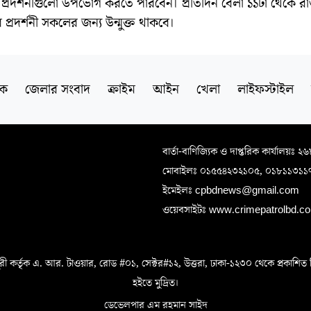
ীরা প্রদর্শনীগুলো উপভোগ করতে পারবেন। প্রতিদিন বেলা ১১টা থেকে র
ব প্রদর্শনী সকলের জন্য উন্মুক্ত থাকবে।
িক
জেলার সংবাদ
ক্রাইম
আইন
খেলা
লাইফস্টাইল
বার্তা-বাণিজ্যিক ও দাপ্তরিক কার্যালয়ঃ ২
মোবাইলঃ ০১৫৫৪২৩২১০৫, ০১৮১১৩১১
ইমেইলঃ cpbdnews@gmail.com
ওয়েবসাইটঃ www.crimepatrolbd.com
 কর্তৃক এ. আর. টাওয়ার, রোড #০১, সেক্টর#১২, উত্তরা, ঢাকা-১২৩০ থেকে প্রকাশিত বিএস 
হইতে মুদ্রিত।
ডেভেলপার এম রহমান সাইদ