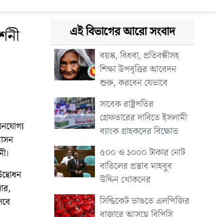
এই বিভাগের আরো সংবাদ
্শনী
বয়স্ক, বিধবা, প্রতিবন্ধীসহ
শিক্ষা উপবৃত্তির আবেদন
শুরু, করবেন যেভাবে
সাবেক রাষ্ট্রপতির
গ্রেফতারের দাবিতে ইসলামী
য়নযোগ্য
ব্যাংক গ্রাহকদের বিক্ষোভ
বাসন
৫০০ ও ১০০০ টাকার নোট
নী।
বাতিলের প্রস্তাব মাহবুব
দ্বোধন
উদ্দিন খোকনের
লার,
সিন্ডিকেট ভাঙতে এলপিজির
লবে
বাজারে আসছে বিপিসি