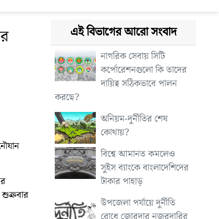
এই বিভাগের আরো সংবাদ
পর
নাগরিক সেবায় সিটি
কর্পোরেশনগুলো কি তাদের
দায়িত্ব সঠিকভাবে পালন
করছে?
অনিয়ম-দুর্নীতির শেষ
কোথায়?
 নৌযান
বিশ্বে আমানত কমলেও
সুইস ব্যাংকে বাংলাদেশিদের
টাকার পাহাড়
ির
ুক্রবার
উপজেলা পর্যায়ে দুর্নীতি
রোধে জোরদার নজরদারির