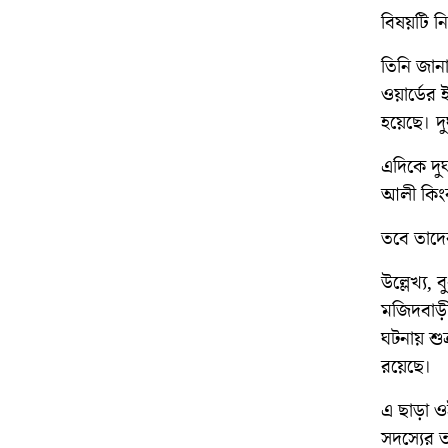
বিষয়টি ন
তিনি জান
ওয়ার্ডের
হয়েছে। দু
এদিকে দু
আলী কিংবা
তবে তাদের
উল্লেখ্য
মজিদবাড়ী 
ঘটনায় শু
রয়েছে।
এ ছাড়া ওই
সদস্যের 