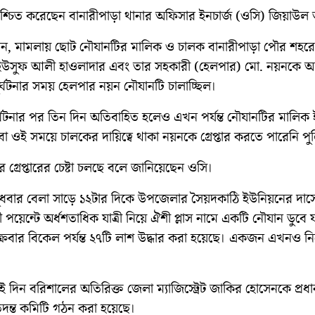
িশ্চিত করেছেন বানারীপাড়া থানার অফিসার ইনচার্জ (ওসি) জিয়াউ
ান, মামলায় ছোট নৌযানটির মালিক ও চালক বানারীপাড়া পৌর শহরের
 ইউসুফ আলী হাওলাদার এবং তার সহকারী (হেলপার) মো. নয়নকে 
র্ঘটনার সময় হেলপার নয়ন নৌযানটি চালাচ্ছিল।
র্ঘটনার পর তিন দিন অতিবাহিত হলেও এখন পর্যন্ত নৌযানটির মালিক
 ওই সময়ে চালকের দায়িত্বে থাকা নয়নকে গ্রেপ্তার করতে পারেনি পু
 গ্রেপ্তারের চেষ্টা চলছে বলে জানিয়েছেন ওসি।
, বুধবার বেলা সাড়ে ১২টার দিকে উপজেলার সৈয়দকাঠি ইউনিয়নের দাস
পয়েন্টে অর্ধশতাধিক যাত্রী নিয়ে ঐশী প্লাস নামে একটি নৌযান ডুবে 
ক্রবার বিকেল পর্যন্ত ২৭টি লাশ উদ্ধার করা হয়েছে। একজন এখনও নি
 দিন বরিশালের অতিরিক্ত জেলা ম্যাজিস্ট্রেট জাকির হোসেনকে প্রধ
তদন্ত কমিটি গঠন করা হয়েছে।