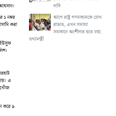
দাবি
ল আহসান।
আগে রাষ্ট্র গণমাধ্যমকে চোখ
 ১ নম্বর
রাঙাত, এখন সমস্যা
আসামি করা
সমাধানে অংশীদার হতে চায়:
তথ্যমন্ত্রী
 ইউসুফ
লিশ।
েরহাট
যায়। এ
খোঁজ
ান করে ৯