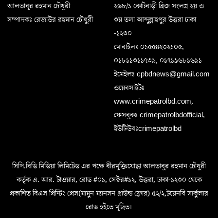
আলতাবুর রহমান চৌধুরী
২৬৮/১ কোটবাড়ী ব্রিজ সংলগ্ন ২য় ও
সম্পাদকঃ রেজাউর রহমান চৌধুরী
৩য় তলা আব্দুল্লাহপুর উত্তরা ঢাকা
-১২৩০
মোবাইলঃ ০১৫৫৪২৩২১০৫,
০১৮১১৩১১৭৩৯, ০১৭১৯৬৮১৬৯১
ইমেইলঃ cpbdnews@gmail.com
ওয়েবসাইটঃ
www.crimepatrolbd.com,
ফেসবুকঃ crimepatrolbdofficial,
ইউটিউবঃcrimepatrolbd
সিপি.বিডি মিডিয়া লিমিটেড এর পক্ষে বীরমুক্তিযোদ্ধা আলতাবুর রহমান চৌধুরী
কর্তৃক এ. আর. টাওয়ার, রোড #০১, সেক্টর#১২, উত্তরা, ঢাকা-১২৩০ থেকে
প্রকাশিত বিএস প্রিন্টিং প্রেস(মামুন ম্যানসন গ্রাউন্ড ফ্লোর) ৫২/২,টয়েনবি সার্কুলার
রোড হইতে মুদ্রিত।