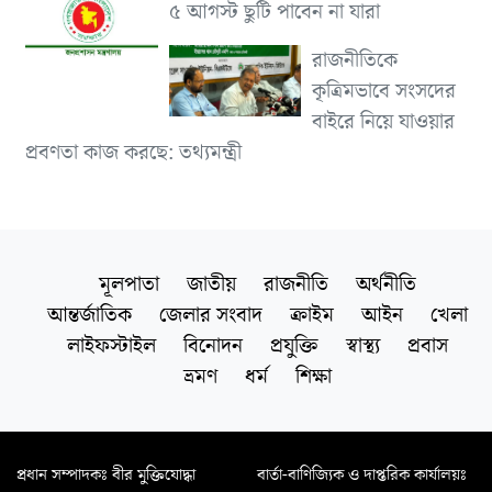
৫ আগস্ট ছুটি পাবেন না যারা
রাজনীতিকে
কৃত্রিমভাবে সংসদের
বাইরে নিয়ে যাওয়ার
প্রবণতা কাজ করছে: তথ্যমন্ত্রী
মূলপাতা
জাতীয়
রাজনীতি
অর্থনীতি
আন্তর্জাতিক
জেলার সংবাদ
ক্রাইম
আইন
খেলা
লাইফস্টাইল
বিনোদন
প্রযুক্তি
স্বাস্থ্য
প্রবাস
ভ্রমণ
ধর্ম
শিক্ষা
প্রধান সম্পাদকঃ বীর মুক্তিযোদ্ধা
বার্তা-বাণিজ্যিক ও দাপ্তরিক কার্যালয়ঃ