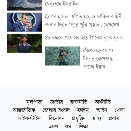
ফেলেছে ইসরাইল
ইরানে হামলা স্থগিত হলেও মার্কিন বাহিনী
জবাব দিতে ‘পুরোপুরি প্রস্তুত’: হেগসেথ
১৮ বছরে প্রফেসর হয়ে গিনেস বুকে যুবক
কাঁধে বহনযোগ্য
চীনের ক্ষেপণাস্ত্র
পাচ্ছে ইরান
মূলপাতা
জাতীয়
রাজনীতি
অর্থনীতি
আন্তর্জাতিক
জেলার সংবাদ
ক্রাইম
আইন
খেলা
লাইফস্টাইল
বিনোদন
প্রযুক্তি
স্বাস্থ্য
প্রবাস
ভ্রমণ
ধর্ম
শিক্ষা