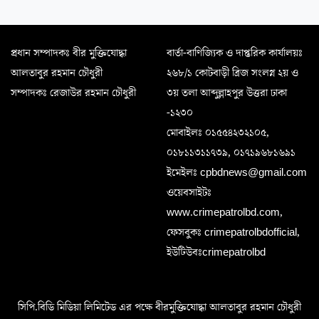
প্রধান সম্পাদকঃ বীর মুক্তিযোদ্ধা
বার্তা-বাণিজ্যিক ও দাপ্তরিক কার্যালয়ঃ
আলতাবুর রহমান চৌধুরী
২৬৮/১ কোটবাড়ী ব্রিজ সংলগ্ন ২য় ও
সম্পাদকঃ রেজাউর রহমান চৌধুরী
৩য় তলা আব্দুল্লাহপুর উত্তরা ঢাকা
-১২৩০
মোবাইলঃ ০১৫৫৪২৩২১০৫,
০১৮১১৩১১৭৩৯, ০১৭১৯৬৮১৬৯১
ইমেইলঃ cpbdnews@gmail.com
ওয়েবসাইটঃ
www.crimepatrolbd.com,
ফেসবুকঃ crimepatrolbdofficial,
ইউটিউবঃcrimepatrolbd
সিপি.বিডি মিডিয়া লিমিটেড এর পক্ষে বীরমুক্তিযোদ্ধা আলতাবুর রহমান চৌধুরী