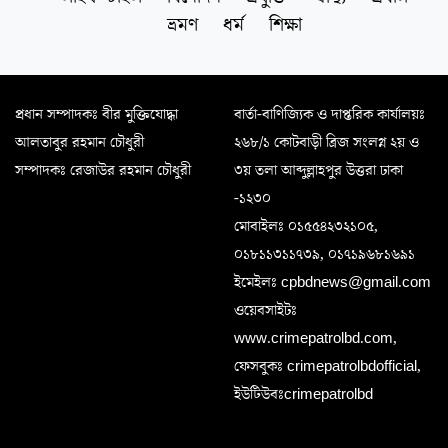
ভ্রমণ
ধর্ম
শিক্ষা
প্রধান সম্পাদকঃ বীর মুক্তিযোদ্ধা
বার্তা-বাণিজ্যিক ও দাপ্তরিক কার্যালয়ঃ
আলতাবুর রহমান চৌধুরী
২৬৮/১ কোটবাড়ী ব্রিজ সংলগ্ন ২য় ও
সম্পাদকঃ রেজাউর রহমান চৌধুরী
৩য় তলা আব্দুল্লাহপুর উত্তরা ঢাকা
-১২৩০
মোবাইলঃ ০১৫৫৪২৩২১০৫,
০১৮১১৩১১৭৩৯, ০১৭১৯৬৮১৬৯১
ইমেইলঃ cpbdnews@gmail.com
ওয়েবসাইটঃ
www.crimepatrolbd.com,
ফেসবুকঃ crimepatrolbdofficial,
ইউটিউবঃcrimepatrolbd