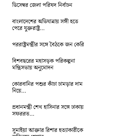
ডিসেম্বর জেলা পরিষদ নির্বাচন
বাংলাদেশের অভিযাত্রায় সঙ্গী হতে
পেরে যুক্তরাষ্ট্র…
পররাষ্ট্রমন্ত্রীর সঙ্গে বৈঠকে জন কেরি
বিশবছরের মহাসড়ক পরিকল্পনা
মন্ত্রিসভায় অনুমোদন
কোরবানির পশুর কাঁচা চামড়ার দাম
নিয়ে…
প্রধানমন্ত্রী শেখ হাসিনার সঙ্গে ঢাকায়
সফররত…
সুমাইয়া আক্তার রিশার হত্যাকারীকে