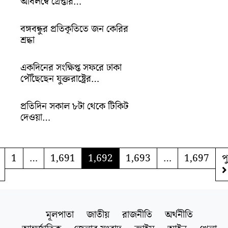
অবিলম্বে গ্রেপ্তার…
বঙ্গবন্ধুর প্রতিকৃতিতে জন কেরির
শ্রদ্ধা
একদিনের সংক্ষিপ্ত সফরে ঢাকা
পৌঁছেছেন যুক্তরাষ্ট্রের…
প্রতিদিন সকাল ৮টা থেকে টিকিট
দেওয়া…
1
…
1,691
1,692
1,693
…
1,697
প
মূলপাতা
জাতীয়
রাজনীতি
অর্থনীতি