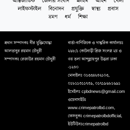
আন্তর্জাতিক
জেলার সংবাদ
ক্রাইম
আইন
খেলা
লাইফস্টাইল
বিনোদন
প্রযুক্তি
স্বাস্থ্য
প্রবাস
ভ্রমণ
ধর্ম
শিক্ষা
প্রধান সম্পাদকঃ বীর মুক্তিযোদ্ধা
বার্তা-বাণিজ্যিক ও দাপ্তরিক কার্যালয়ঃ
আলতাবুর রহমান চৌধুরী
২৬৮/১ কোটবাড়ী ব্রিজ সংলগ্ন ২য় ও
সম্পাদকঃ রেজাউর রহমান চৌধুরী
৩য় তলা আব্দুল্লাহপুর উত্তরা ঢাকা
-১২৩০
মোবাইলঃ ০১৫৫৪২৩২১০৫,
০১৮১১৩১১৭৩৯, ০১৭১৯৬৮১৬৯১
ইমেইলঃ cpbdnews@gmail.com
ওয়েবসাইটঃ
www.crimepatrolbd.com,
ফেসবুকঃ crimepatrolbdofficial,
ইউটিউবঃcrimepatrolbd