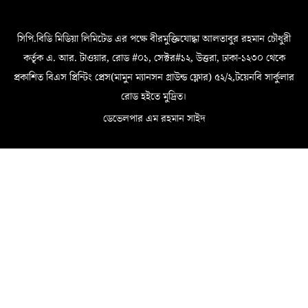
সিপি.বিডি মিডিয়া লিমিটেড এর পক্ষে বীরমুক্তিযোদ্ধা আলতাবুর রহমান চৌধুরী
কর্তৃক এ. আর. টাওয়ার, রোড #০১, সেক্টর#১২, উত্তরা, ঢাকা-১২৩০ থেকে
প্রকাশিত বিএস প্রিন্টিং প্রেস(মামুন ম্যানসন গ্রাউন্ড ফ্লোর) ৫২/২,টয়েনবি সার্কুলার
রোড হইতে মুদ্রিত।
ডেভেলপার এম রহমান সাইদ